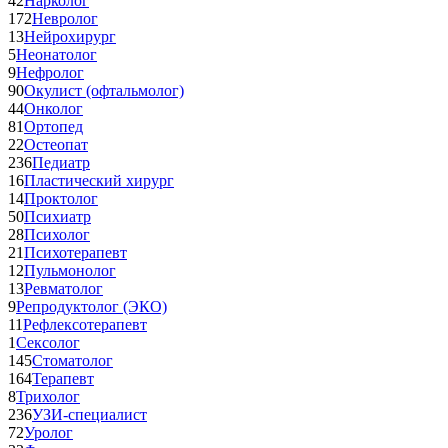
42
Нарколог
172
Невролог
13
Нейрохирург
5
Неонатолог
9
Нефролог
90
Окулист (офтальмолог)
44
Онколог
81
Ортопед
22
Остеопат
236
Педиатр
16
Пластический хирург
14
Проктолог
50
Психиатр
28
Психолог
21
Психотерапевт
12
Пульмонолог
13
Ревматолог
9
Репродуктолог (ЭКО)
11
Рефлексотерапевт
1
Сексолог
145
Стоматолог
164
Терапевт
8
Трихолог
236
УЗИ-специалист
72
Уролог