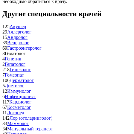
необходимо обратиться к врачу.
Другие специальности врачей
125
Акушер
29
Аллерголог
15
Андролог
39
Венеролог
69
Гастроэнтеролог
8
Гематолог
4
Генетик
2
Гепатолог
218
Гинеколог
7
Гомеопат
106
Дерматолог
5
Диетолог
12
Иммунолог
6
Инфекционист
117
Кардиолог
67
Косметолог
11
Логопед
142
Лор (отоларинголог)
33
Маммолог
34
Мануальный терапевт