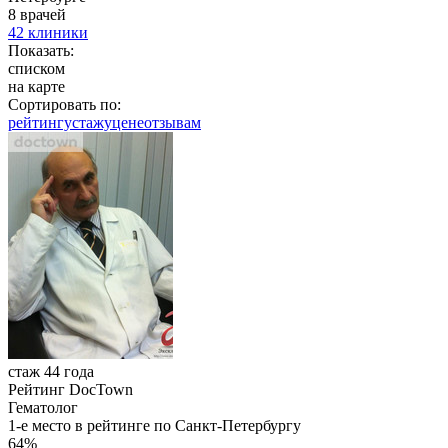
8 врачей
42 клиники
Показать:
списком
на карте
Сортировать по:
рейтингу
стажу
цене
отзывам
стаж 44 года
Рейтинг DocTown
Гематолог
1-е место в рейтинге по Санкт-Петербургу
64%